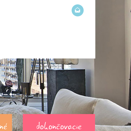
né
dokončovacie