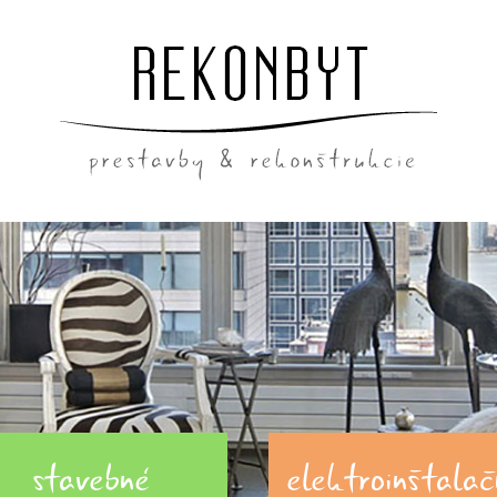
stavebné
elektroinštalač