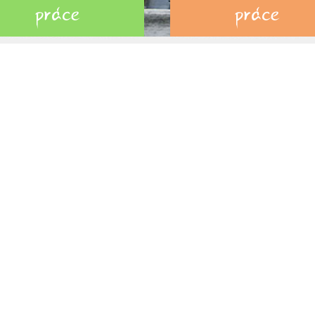
práce
práce